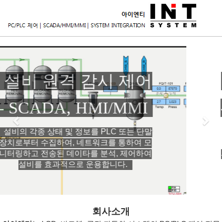
설비 원격 감시 제어
- SCADA, HMI/MMI
다양한 트렌드와 로그, 보고서(일/월/년)의
작성과 이메일 전송 및 경고 발생시 등록된
사용자에게 자동 문자 발송등의 기능을 제공
하는 SCADA 시스템을 구축합니다.
회사소개