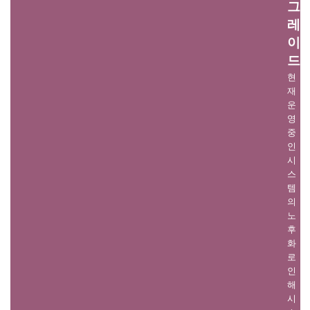
그
레
이
드
현
재
운
영
중
인
시
스
템
의
노
후
화
로
인
해
시